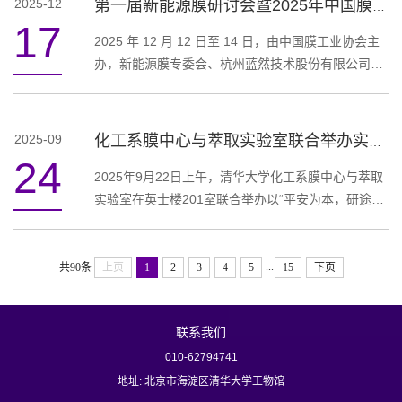
2025-12
第一届新能源膜研讨会暨2025年中国膜工业协会新能源膜专委会年会在杭州成功召开
学、中国矿业大学（北京）等9家单位的专家、学
17
者、研究生同学30余人参加了线下会议，会议同时通
2025 年 12 月 12 日至 14 日，由中国膜工业协会主
过蔻享学术直播平台进行同步转播，在线收听人数
办，新能源膜专委会、杭州蓝然技术股份有限公司及
4000余人。本次研讨会由北京膜学会秘...
《膜科学与技术》编辑部联合承办的第一届新能源膜
研讨会暨 2025 年中国膜工业协会新能源膜专委会年
会在杭州成功召开。 冬日的西子湖畔薄雾轻笼，美
2025-09
化工系膜中心与萃取实验室联合举办实验室安全培训活动
景与盛会相映成趣，来自全国高校、科研院所及企业
24
99 家单位（大专院校及科研院所 64 家、企业 35
2025年9月22日上午，清华大学化工系膜中心与萃取
家）的200余位专家学者与行业精英，共聚一堂，通
实验室在英士楼201室联合举办以“平安为本，研途守
过理事会会议、主题报告、分会...
规”为主题的实验室安全培训活动。本次培训由化工系
膜分离中心党支部和萃取分离党支部共同倡议发起，
旨在进一步强化“人人有责、人人尽责”的安全文化氛
...
共90条
上页
1
2
3
4
5
15
下页
围，共同营造安全、卫生、舒适的科研环境。化工系
安全主管郑浩浩老师、安全工作小组成员杜奕老师，
联系我们
以及膜中心与萃取实验室的教师、博士后、研究生、
科研助理和外协人员等共计5...
010-62794741
地址: 北京市海淀区清华大学工物馆