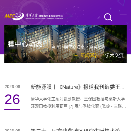
膜中心动态
首页
>
膜中心动态
>
新闻通告
新闻通告
学术交流
2026-06
新能源膜丨《Nature》报道我刊编委王保国教授、通讯编委刘凯副教授团队研究成果取得重大突破：超分子诱导纳米孔全新制备策略
26
清华大学化工系刘凯副教授、王保国教授与莱斯大学
汪淏田教授利用葫芦 [7] 脲与季铵化聚 (哌啶 - 三联
苯) 阳离子聚合物共组装构建超分子诱导纳米孔阴离
子传导膜，解决传统多孔膜力学稳定性差、孔道无
序、合成工艺复杂的难题，制备出兼具超高离子电导
2026-05