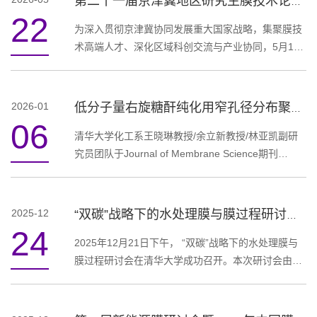
第二十一届京津冀地区研究生膜技术论坛首次在河北举办
率、优异机械与化学稳定性、超低气体跨渗的动态孔
22
道膜材料，在碱性电解水装置中实现超高电流密度与
为深入贯彻京津冀协同发展重大国家战略，集聚膜技
超千小时稳定运行。2026年6月17日，相关工作在
术高端人才、深化区域科创交流与产业协同，5月16
Nature上发表题为"Cucurbituril-ba...
日，第二十一届京津冀地区研究生膜技术论坛首次落
地河北，在沧州师范学院成功举办。本次论坛由北京
膜学会主办，沧州市天津工业大学研究院、天津工业
2026-01
低分子量右旋糖酐纯化用窄孔径分布聚砜接枝改性膜
大学先进分离膜材料全国重点实验室、沧州师范学院
06
联合承办。清华大学化工系膜技术与工程研究中心为
清华大学化工系王晓琳教授/余立新教授/林亚凯副研
北京膜学会挂靠单位，持续引领和支撑京津冀膜技术
究员团队于Journal of Membrane Science期刊
领域学术发展与产业融合。本次论...
（2026, 738, 124862）发表题目为Narrow-pore-
size-distribution PSf-g-DVB membrane towards
purification of low-molecular-weight dextran的文
2025-12
“双碳”战略下的水处理膜与膜过程研讨会成功召开
章。该文章第一作者为研究生李雪婷，通讯作者为林
24
亚凯副研究员和汪林助理研究员。【研究亮点】Ø通
2025年12月21日下午， “双碳”战略下的水处理膜与
过紫外光引发表面接枝制备具有窄孔径分布的PSf-g-
膜过程研讨会在清华大学成功召开。本次研讨会由北
DVB膜。Ø该膜在20/2 kDa右旋糖酐分离中...
京膜学会主办，清华大学化工系承办，汇聚了来自清
华大学、浙江大学、北京工业大学、天津工业大学、
苏州大学、江南大学、北京交通大学、北京工商大